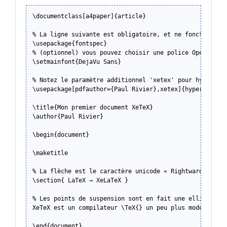
\documentclass
[a4paper]{
article
}
% La ligne suivante est obligatoire, et ne fonctionner
\usepackage
{
fontspec
}
% (optionnel) vous pouvez choisir une police OpenType 
\setmainfont
{DejaVu Sans}
% Notez le paramètre additionnel 'xetex' pour hyperref
\usepackage
[pdfauthor={Paul Rivier},xetex]{
hyperref
}
\title
{Mon premier document XeTeX}
\author
{Paul Rivier}
\begin
{
document
}
\maketitle
% La flèche est le caractère unicode « Rightwards Arro
\section
{ LaTeX → XeLaTeX }
% Les points de suspension sont en fait une ellipse en
XeTeX est un compilateur 
\TeX
{} un peu plus moderne …
\end
{
document
}